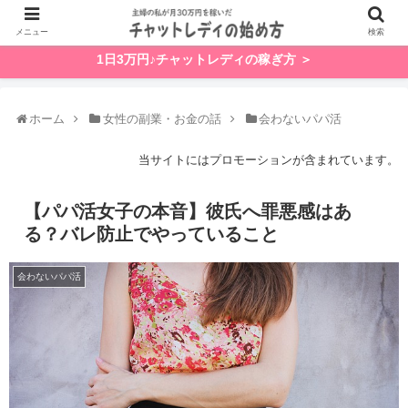
メニュー
検索
1日3万円♪チャットレディの稼ぎ方 ＞
ホーム
女性の副業・お金の話
会わないパパ活
当サイトにはプロモーションが含まれています。
【パパ活女子の本音】彼氏へ罪悪感はあ
る？バレ防止でやっていること
会わないパパ活