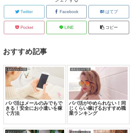
Twitter
Facebook
はてブ
Pocket
LINE
コピー
おすすめ記事
会わないパパ活
会わないパパ活
パパ活はメールのみでもで
パパ活がやめられない！同
きる！安全にお小遣いを稼
じくらい稼げるおすすめ職
ぐ方法
業ランキング
会わないパパ活
会わないパパ活