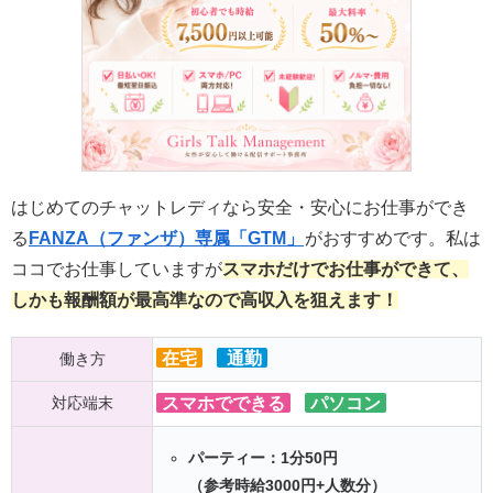
はじめてのチャットレディなら安全・安心にお仕事ができ
る
FANZA（ファンザ）専属「GTM」
がおすすめです。私は
ココでお仕事していますが
スマホだけでお仕事ができて、
しかも報酬額が最高準なので高収入を狙えます！
在宅
通勤
働き方
対応端末
スマホでできる
パソコン
パーティー：1分50円
（参考時給3000円+人数分）