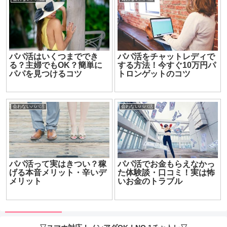
パパ活はいくつまででき
パパ活をチャットレディで
る？主婦でもOK？簡単に
する方法！今すぐ10万円パ
パパを見つけるコツ
トロンゲットのコツ
会わないパパ活
会わないパパ活
パパ活って実はきつい？稼
パパ活でお金もらえなかっ
げる本音メリット・辛いデ
た体験談・口コミ！実は怖
メリット
いお金のトラブル