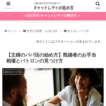
メニュー
検索
1日3万円♪チャットレディの稼ぎ方 ＞
ホーム
女性の副業・お金の話
会わないパパ活
当サイトにはプロモーションが含まれています。
【主婦のパパ活の始め方】既婚者のお手当
相場とパトロンの見つけ方
会わないパパ活