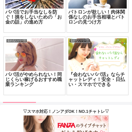
パパ活でお手当なしを防
パトロンが欲しい！肉体関
ぐ！損をしないための「お
係なしのお手当相場とパト
金の話」の進め方
ロンの見つけ方
会わないパパ活
会わないパパ活
パパ活がやめられない！同
『会わないパパ活』ならチ
じくらい稼げるおすすめ職
ャットレディ！安全・日払
業ランキング
い・スマホでできる
▽スマホ対応！ノンアダOK！NO.1チャトレ▽