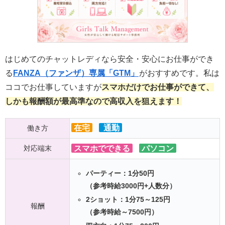
はじめてのチャットレディなら安全・安心にお仕事ができ
る
FANZA（ファンザ）専属「GTM」
がおすすめです。私は
ココでお仕事していますが
スマホだけでお仕事ができて、
しかも報酬額が最高準なので高収入を狙えます！
在宅
通勤
働き方
対応端末
スマホでできる
パソコン
パーティー：1分50円
（参考時給3000円+人数分）
2ショット：1分75～125円
報酬
（参考時給～7500円）