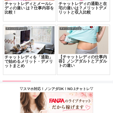
チャットレディとメールレ
チャットレディの通勤と在
ディの違い は？仕事内容を
宅の違いは？メリットデメ
比較！
リットと収入比較
チャットレディとは
チャットレディとは
【チャットレディの仕事内
チャットレディを「通勤」
容】ノンアダルトとアダル
で始めるメリット・デメリ
トの違い
ットまとめ
▽スマホ対応！ノンアダOK！NO.1チャトレ▽