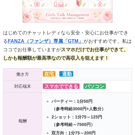
はじめてのチャットレディなら安全・安心にお仕事ができ
る
FANZA（ファンザ）専属「GTM」
がおすすめです。私は
ココでお仕事していますが
スマホだけでお仕事ができて、
しかも報酬額が最高準なので高収入を狙えます！
在宅
通勤
働き方
対応端末
スマホでできる
パソコン
パーティー：1分50円
（参考時給3000円+人数分）
2ショット：1分75～125円
報酬
（参考時給～7500円）
双方向：1分75～200円