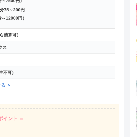
～7500円）
分75～200円
～12000円）
から清算可）
クス
生不可）
る ＞
ポイント ＝