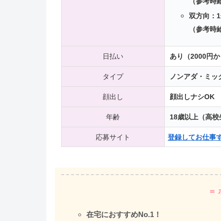
（参考時給
双方向：1
（参考時給
日払い
あり（2000円
タイプ
ノンアダ・ミッ
顔出し
顔出しナシOK
年齢
18歳以上（高校
応募サイト
登録してお仕事す
＝ 
在宅におすすめNo.1！