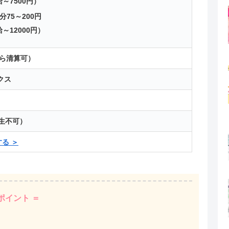
～7500円）
分75～200円
～12000円）
から清算可）
クス
生不可）
る ＞
ポイント ＝