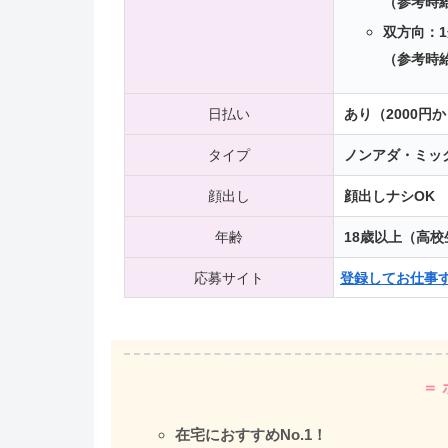
（参考時給
双方向：1
（参考時給
日払い
あり（2000円
タイプ
ノンアダ・ミッ
顔出し
顔出しナシOK
年齢
18歳以上（高校
応募サイト
登録してお仕事す
＝ 
在宅におすすめNo.1！